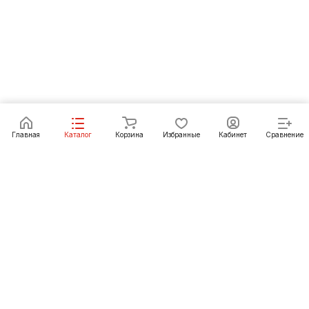
Под заказ
Главная
Каталог
Корзина
Избранные
Кабинет
Сравнение
Как купить
Подарки
О Компании
8 (3012) 24-23-22
ulan-ude@pechgrad.ru