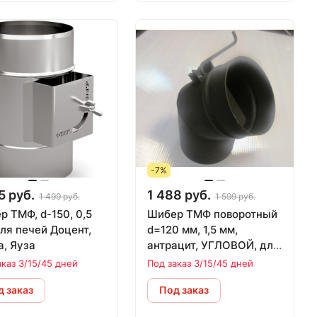
-7%
5 руб.
1 488 руб.
1 499 руб.
1 599 руб.
 ТМФ, d-150, 0,5
Шибер ТМФ поворотный
ля печей Доцент,
d=120 мм, 1,5 мм,
а, Яуза
антрацит, УГЛОВОЙ, для
печей ОГОНЬ-БАТАРЕЯ
аказ 3/15/45 дней
Под заказ 3/15/45 дней
 заказ
Под заказ