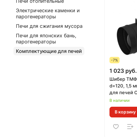
Печи отопительные
Электрические каменки и
парогенераторы
Печи для сжигания мусора
Печи для японских бань,
парогенераторы
Комплектующие для печей
-7%
1 023 руб.
Шибер ТМФ
d=120, 1,5 м
для печей С
Инженер, Г
В наличии
Профессор,
В корзину
Огонь-бата