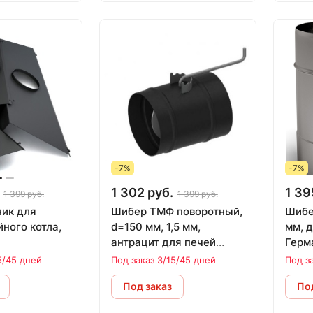
-7%
-7%
1 302 руб.
1 39
1 399 руб.
1 399 руб.
ик для
Шибер ТМФ поворотный,
Шибер
ного котла,
d=150 мм, 1,5 мм,
мм, д
антрацит для печей
Герм
Доцент, Герма, Яуза,
5/45 дней
Под заказ 3/15/45 дней
Под з
Прагматик
Под заказ
Под