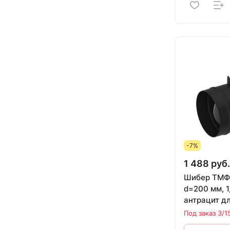
-7%
1 488 руб.
Шибер ТМФ 
d=200 мм, 1
антрацит д
Профессор
Под заказ 3/1