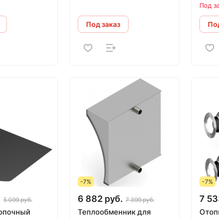
натр
Под з
Под заказ
Под
-7%
-7%
.
6 882 руб.
7 53
5 099 руб.
7 399 руб.
опочный
Теплообменник для
Отоп