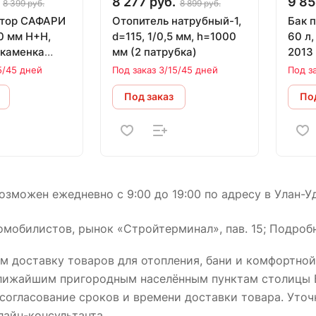
8 277 руб.
9 85
8 399 руб.
8 899 руб.
атор САФАРИ
Отопитель натрубный-1,
Бак 
,0 мм Н+Н,
d=115, 1/0,5 мм, h=1000
60 л
 каменка
мм (2 патрубка)
2013
5/45 дней
Под заказ 3/15/45 дней
Под з
Под заказ
Под
зможен ежедневно с 9:00 до 19:00 по адресу в Улан-Уд
омобилистов, рынок «Стройтерминал», пав. 15; Подробн
 доставку товаров для отопления, бани и комфортной
ближайшим пригородным населённым пунктам столицы 
огласование сроков и времени доставки товара. Уточ
лайн-консультанта.