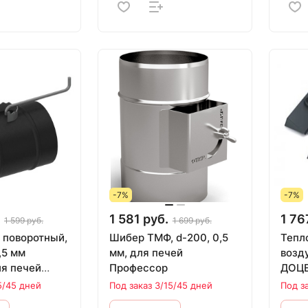
-7%
-7%
1 581 руб.
1 76
1 599 руб.
1 699 руб.
поворотный,
Шибер ТМФ, d-200, 0,5
Тепл
,5 мм
мм, для печей
возд
ля печей
Профессор
ДОЦ
5/45 дней
Под заказ 3/15/45 дней
Под з