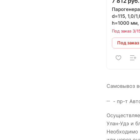
7 812 руб.
Парогенер
d=115, 1,0/1
h=1000 мм,
натрубная
Под заказ 3/1
Под заказ
Самовывоз во
- пр-т Авт
Осуществляем
Улан-Удэ и 
Необходимо с
или через он