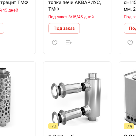
нтрацит ТМФ
топки печи АКВАРИУС,
d=115, 
ТМФ
мм, 2
5/45 дней
Под заказ 3/15/45 дней
Под з
Под заказ
Под
-7%
-7%