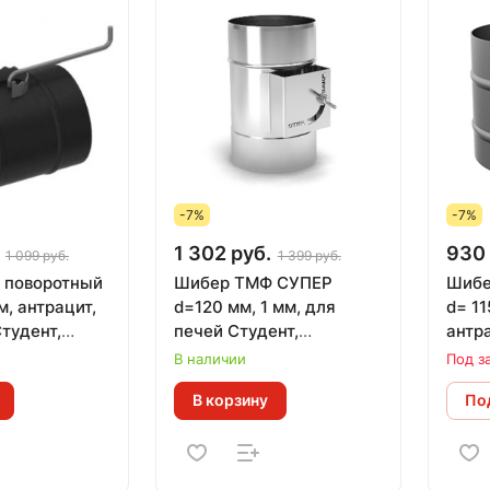
-7%
-7%
1 302 руб.
930 
1 099 руб.
1 399 руб.
 поворотный
Шибер ТМФ СУПЕР
Шибе
м, антрацит,
d=120 мм, 1 мм, для
d= 11
тудент,
печей Студент,
антр
имназист,
Инженер, Гимназист,
В наличии
Под з
 Золушка,
Золушка, Огонь-
В корзину
Под
рея, Лайт
батарея, Лайт