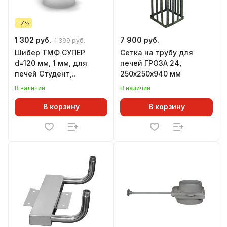
-7%
1 302 руб.
7 900 руб.
1 399 руб.
Шибер ТМФ СУПЕР
Сетка на трубу для
d=120 мм, 1 мм, для
печей ГРОЗА 24,
печей Студент,
250х250х940 мм
Инженер, Гимназист,
В наличии
В наличии
Золушка, Огонь-
батарея, Лайт
В корзину
В корзину