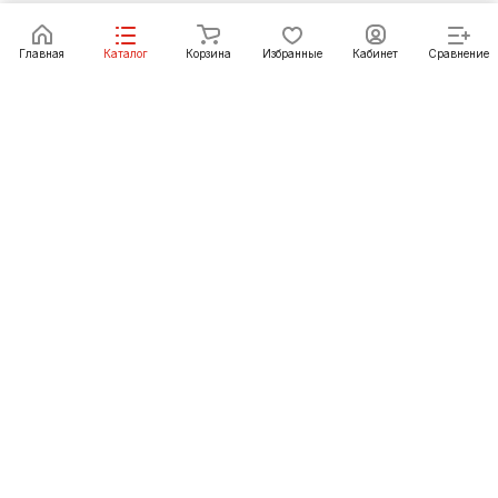
В корзину
Главная
Каталог
Корзина
Избранные
Кабинет
Сравнение
Как купить
Подарки
О Компании
8 (3012) 24-23-22
ulan-ude@pechgrad.ru
Улан-Удэ, пр-т Автомобилистов, рынок
"Стройтерминал", павильон 15