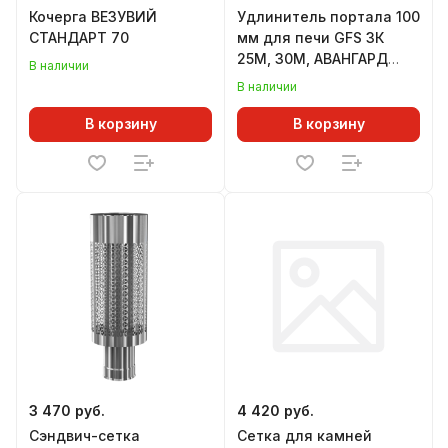
Кочерга ВЕЗУВИЙ
Удлинитель портала 100
СТАНДАРТ 70
мм для печи GFS ЗК
25М, 30М, АВАНГАРД
В наличии
24М, 25М
В наличии
В корзину
В корзину
3 470 руб.
4 420 руб.
Сэндвич-сетка
Сетка для камней