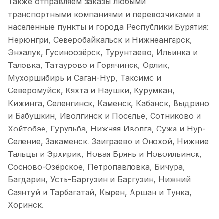
Также отправляем заказы любыми
транспортными компаниями и перевозчиками в
населенные пункты и города Республики Бурятия:
Нерюнгри, Северобайкальск и Нижнеангарск,
Энхалук, Гусиноозёрск, Турунтаево, Ильинка и
Таловка, Татаурово и Горячинск, Орлик,
Мухоршибирь и Саган-Нур, Таксимо и
Северомуйск, Кяхта и Наушки, Курумкан,
Кижинга, Селенгинск, Каменск, Кабанск, Выдрино
и Бабушкин, Иволгинск и Поселье, Сотниково и
Хойтобэе, Гурульба, Нижняя Иволга, Сужа и Нур-
Селение, Закаменск, Заиграево и Онохой, Нижние
Тальцы и Эрхирик, Новая Брянь и Новоильинск,
Сосново-Озёрское, Петропавловка, Бичура,
Багдарин, Усть-Баргузин и Баргузин, Нижний
Саянтуй и Тарбагатай, Кырен, Аршан и Тунка,
Хоринск.