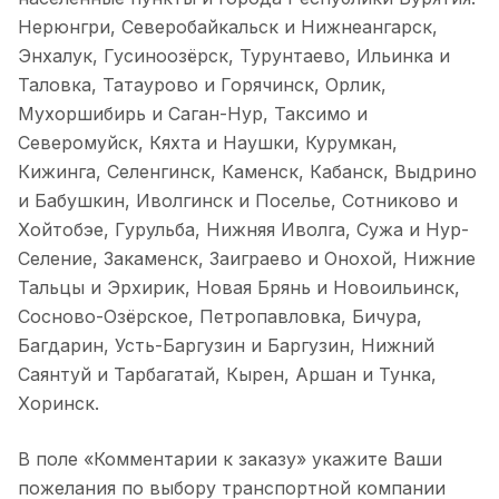
Нерюнгри, Северобайкальск и Нижнеангарск,
Энхалук, Гусиноозёрск, Турунтаево, Ильинка и
Таловка, Татаурово и Горячинск, Орлик,
Мухоршибирь и Саган-Нур, Таксимо и
Северомуйск, Кяхта и Наушки, Курумкан,
Кижинга, Селенгинск, Каменск, Кабанск, Выдрино
и Бабушкин, Иволгинск и Поселье, Сотниково и
Хойтобэе, Гурульба, Нижняя Иволга, Сужа и Нур-
Селение, Закаменск, Заиграево и Онохой, Нижние
Тальцы и Эрхирик, Новая Брянь и Новоильинск,
Сосново-Озёрское, Петропавловка, Бичура,
Багдарин, Усть-Баргузин и Баргузин, Нижний
Саянтуй и Тарбагатай, Кырен, Аршан и Тунка,
Хоринск.
В поле «Комментарии к заказу» укажите Ваши
пожелания по выбору транспортной компании