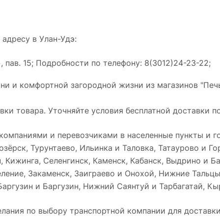
адресу в Улан-Удэ:
пав. 15; Подробности по телефону: 8(3012)24-23-22;
ани и комфортной загородной жизни из магазинов "Пе
ки товара. Уточняйте условия бесплатной доставки по
омпаниями и перевозчиками в населенные пункты и го
зёрск, Турунтаево, Ильинка и Таловка, Татаурово и Г
, Кижинга, Селенгинск, Каменск, Кабанск, Выдрино и Б
еление, Закаменск, Заиграево и Онохой, Нижние Тальц
Баргузин и Баргузин, Нижний Саянтуй и Тарбагатай, Кы
лания по выбору транспортной компании для доставки 