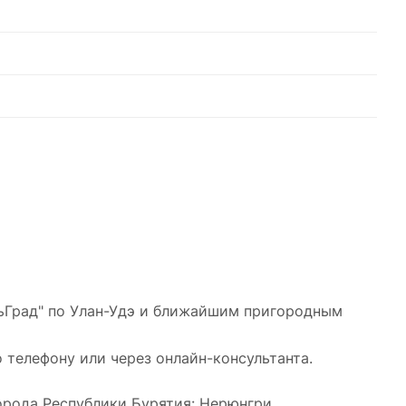
чьГрад" по Улан-Удэ и ближайшим пригородным
 телефону или через онлайн-консультанта.
рода Республики Бурятия: Нерюнгри,