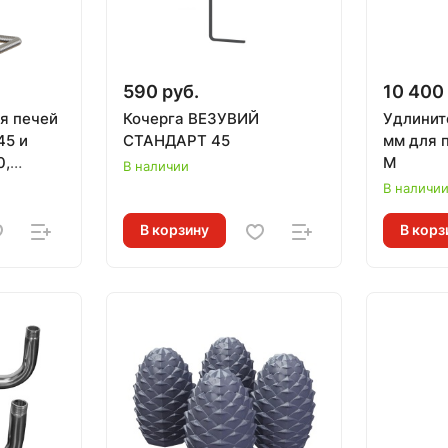
590 руб.
10 400
я печей
Кочерга ВЕЗУВИЙ
Удлинит
45 и
СТАНДАРТ 45
мм для 
0,
М
В наличии
,
В наличи
В корзину
В корз