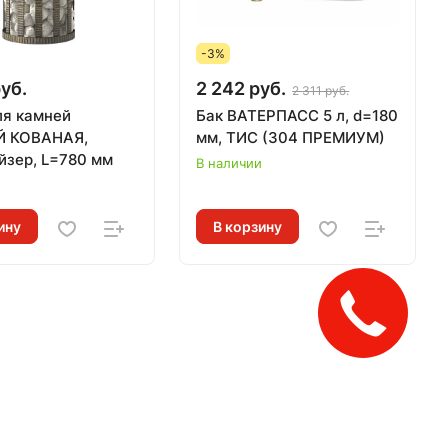
-3%
уб.
2 242 руб.
2 311 руб.
ля камней
Бак ВАТЕРПАСС 5 л, d=180
Й КОВАНАЯ,
мм, ТИС (304 ПРЕМИУМ)
йзер, L=780 мм
В наличии
и
ину
В корзину