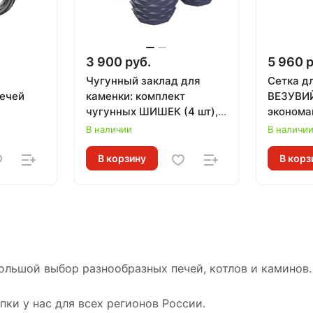
3 900 руб.
5 960 р
Чугунный заклад для
Сетка д
печей
каменки: комплект
ВЕЗУВИ
чугунных ШИШЕК (4 шт),
эконома
ГЕФЕСТ
В наличии
В наличи
В корзину
В корз
ольшой выбор разнообразных печей, котлов и каминов.
ки у нас для всех регионов России.