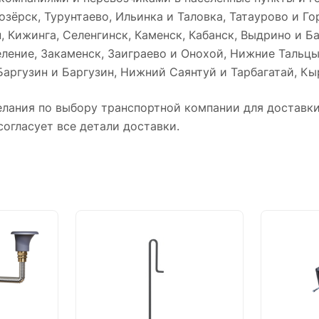
зёрск, Турунтаево, Ильинка и Таловка, Татаурово и Г
, Кижинга, Селенгинск, Каменск, Кабанск, Выдрино и Б
еление, Закаменск, Заиграево и Онохой, Нижние Тальц
Баргузин и Баргузин, Нижний Саянтуй и Тарбагатай, Кы
лания по выбору транспортной компании для доставки 
огласует все детали доставки.