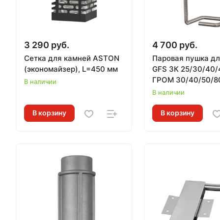
3 290 руб.
4 700 руб.
Сетка для камней ASTON
Паровая пушка дл
(экономайзер), L=450 мм
GFS ЗК 25/30/40/
ГРОМ 30/40/50/8
В наличии
комплект УРАГАН
В наличии
верхний подвод
В корзину
В корзину