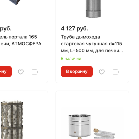
 руб.
4 127 руб.
ель портала 165
Труба дымохода
печи, АТМОСФЕРА
стартовая чугунная d=115
мм, L=500 мм, для печей
ЛИТКОМ
и
В наличии
ину
В корзину