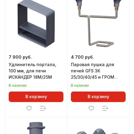
7 900 руб.
4 700 руб.
Удлинитель портала,
Паровая пушка для
100 мм, для печи
печей GFS ЗК
ИСКАНДЕР 18М/25М
25/30/40/45 и ГРОМ
30/40/50/80, комплект
В наличии
В наличии
УРАГАН, верхний подвод
В корзину
В корзину