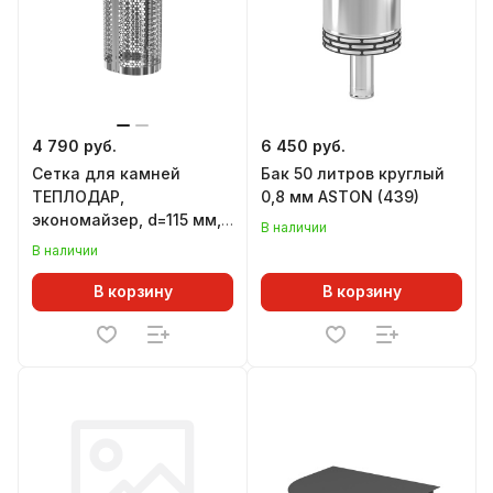
4 790 руб.
6 450 руб.
Сетка для камней
Бак 50 литров круглый
ТЕПЛОДАР,
0,8 мм ASTON (439)
экономайзер, d=115 мм,
В наличии
L=450 мм
В наличии
В корзину
В корзину