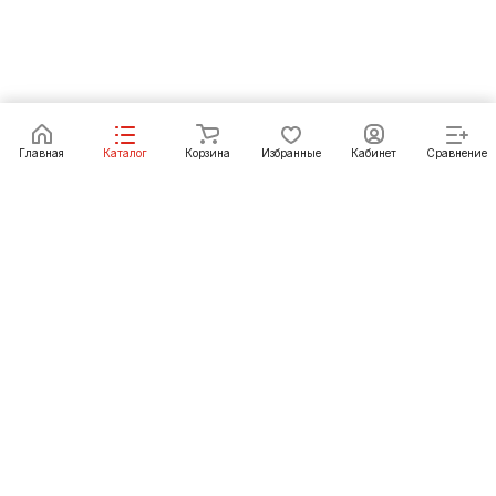
В корзину
Главная
Каталог
Корзина
Избранные
Кабинет
Сравнение
Как купить
Подарки
О Компании
8 (3012) 24-23-22
ulan-ude@pechgrad.ru
Улан-Удэ, пр-т Автомобилистов, рынок
"Стройтерминал", павильон 15