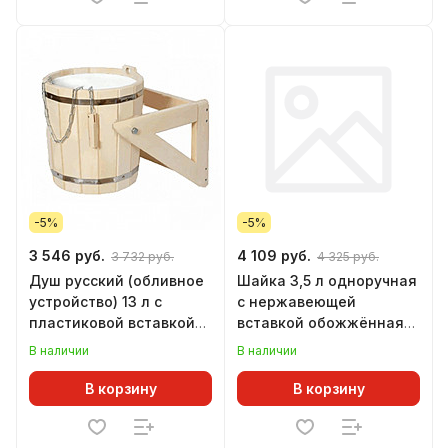
-5%
-5%
3 546 руб.
4 109 руб.
3 732 руб.
4 325 руб.
Душ русский (обливное
Шайка 3,5 л одноручная
устройство) 13 л с
с нержавеющей
пластиковой вставкой
вставкой обожжённая
ЛИПА
ЛИПА Банные штучки
В наличии
В наличии
В корзину
В корзину