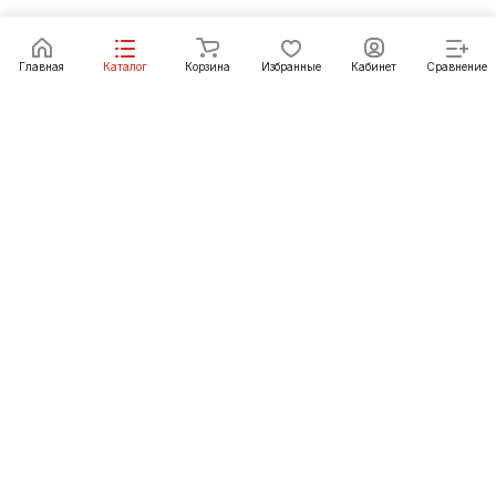
Главная
Каталог
Корзина
Избранные
Кабинет
Сравнение
Как купить
Подарки
О Компании
8 (3012) 24-23-22
ulan-ude@pechgrad.ru
Улан-Удэ, пр-т Автомобилистов, рынок
"Стройтерминал", павильон 15