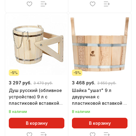
-5%
-5%
3 297 руб.
3 468 руб.
3 470 руб.
3 650 руб.
Душ русский (обливное
Шайка "ушат" 9 л
устройство) 9 л с
двуручная с
пластиковой вставкой
пластиковой вставкой с
ЛИПА
орнаментом
В наличии
В наличии
"Цветочный орнамент"
ЛИПА Банные штучки
В корзину
В корзину