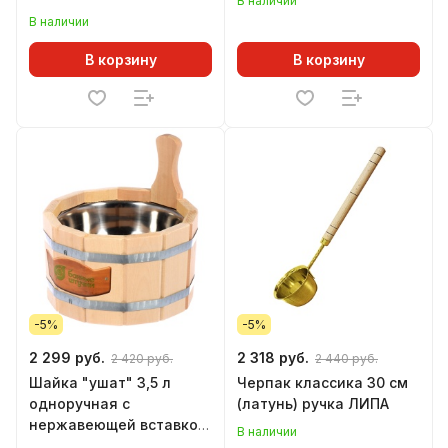
В наличии
В наличии
В корзину
В корзину
-5%
-5%
2 299 руб.
2 318 руб.
2 420 руб.
2 440 руб.
Шайка "ушат" 3,5 л
Черпак классика 30 см
одноручная с
(латунь) ручка ЛИПА
нержавеющей вставкой
В наличии
ЛИПА Банные штучки