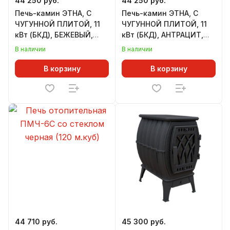
44 250 руб.
44 250 руб.
Печь-камин ЭТНА, С
Печь-камин ЭТНА, С
ЧУГУННОЙ ПЛИТОЙ, 11
ЧУГУННОЙ ПЛИТОЙ, 11
кВт (БКД), БЕЖЕВЫЙ,
кВт (БКД), АНТРАЦИТ,
ВЫСОКИЙ (180 м.куб)
ВЫСОКИЙ (180 м.куб)
В наличии
В наличии
В корзину
В корзину
44 710 руб.
45 300 руб.