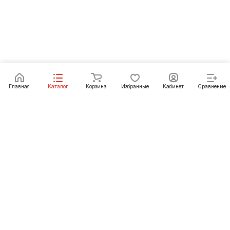
Главная
Каталог
Корзина
Избранные
Кабинет
Сравнение
Как купить
Подарки
О Компании
8 (3012) 24-23-22
ulan-ude@pechgrad.ru
Улан-Удэ, пр-т Автомобилистов, рынок
"Стройтерминал", павильон 15