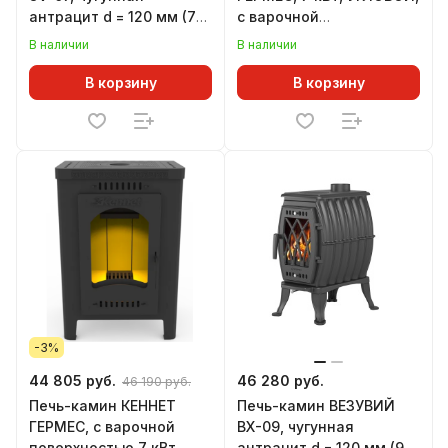
антрацит d = 120 мм (7
с варочной
кВт)
поверхностью
В наличии
В наличии
В корзину
В корзину
-3%
44 805 руб.
46 280 руб.
46 190 руб.
Печь-камин КЕННЕТ
Печь-камин ВЕЗУВИЙ
ГЕРМЕС, с варочной
ВХ-09, чугунная
поверхностью 7 кВт
антрацит d = 120 мм (9