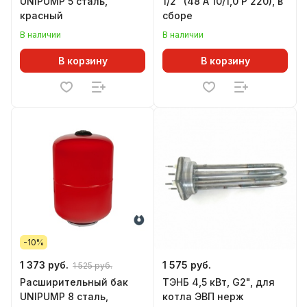
UNIPUMP 5 сталь,
1/2" (48 А 10/1,0 Р 220), в
красный
сборе
В наличии
В наличии
В корзину
В корзину
-10%
1 373 руб.
1 575 руб.
1 525 руб.
Расширительный бак
ТЭНБ 4,5 кВт, G2", для
UNIPUMP 8 сталь,
котла ЭВП нерж