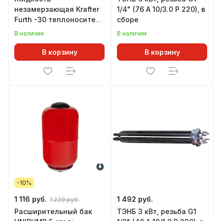
незамерзающая Krafter
1/4" (76 A 10/3.0 Р 220), в
Furth -30 теплоноситель
сборе
(этиленгликоль) 10 кг
В наличии
В наличии
В корзину
В корзину
-10%
1 116 руб.
1 492 руб.
1 239 руб.
Расширительный бак
ТЭНБ 3 кВт, резьба G1