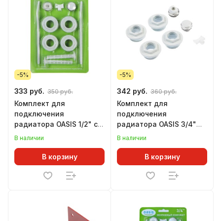
-5%
-5%
333 руб.
342 руб.
350 руб.
360 руб.
Комплект для
Комплект для
подключения
подключения
радиатора OASIS 1/2" с 2
радиатора OASIS 3/4"
кронштейнами
без кронштейнов
В наличии
В наличии
В корзину
В корзину