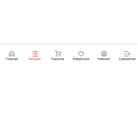
Главная
Каталог
Корзина
Избранные
Кабинет
Сравнение
Как купить
Подарки
О Компании
8 (3012) 24-23-22
ulan-ude@pechgrad.ru