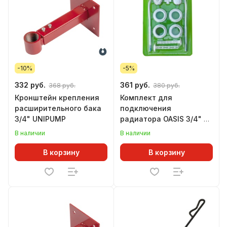
-10%
-5%
332 руб.
361 руб.
368 руб.
380 руб.
Кронштейн крепления
Комплект для
расширительного бака
подключения
3/4" UNIPUMP
радиатора OASIS 3/4" с
2 кронштейнами
В наличии
В наличии
В корзину
В корзину