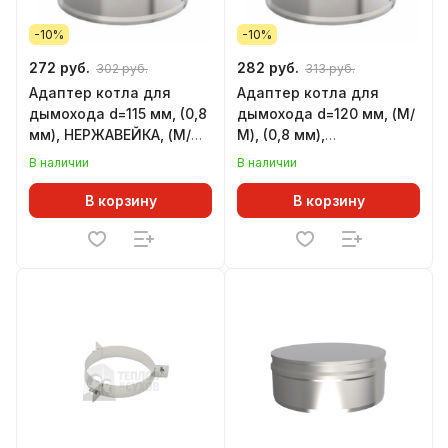
-10%
-10%
272 руб.
282 руб.
302 руб.
313 руб.
Адаптер котла для
Адаптер котла для
дымохода d=115 мм, (0,8
дымохода d=120 мм, (М/
мм), НЕРЖАВЕЙКА, (М/М)
М), (0,8 мм),
(GS)
НЕРЖАВЕЙКА, (GS)
В наличии
В наличии
В корзину
В корзину