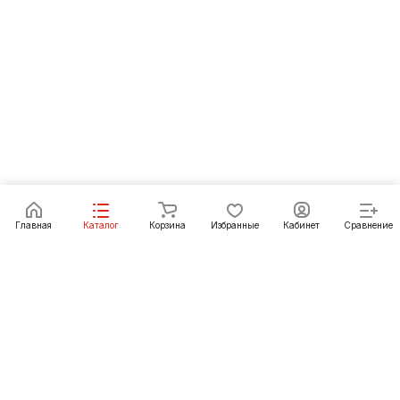
Главная
Каталог
Корзина
Избранные
Кабинет
Сравнение
Как купить
Подарки
О Компании
8 (3012) 24-23-22