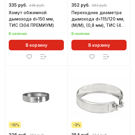
335 руб.
352 руб.
345 руб.
362 руб.
Хомут обжимной
Переходник диаметра
дымохода d=150 мм,
дымохода d=115/120 мм,
ТИС (304 ПРЕМИУМ)
(М/М), (0,8 мм), ТИС (430
СТАНДАРТ)
В наличии
В наличии
В корзину
В корзину
-10%
-3%
326 руб.
354 руб.