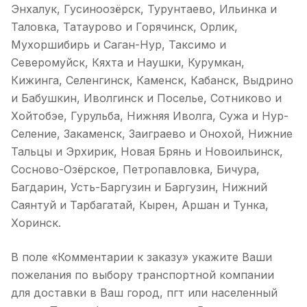
Энхалук, Гусиноозёрск, Турунтаево, Ильинка и
Таловка, Татаурово и Горячинск, Орлик,
Мухоршибирь и Саган-Нур, Таксимо и
Северомуйск, Кяхта и Наушки, Курумкан,
Кижинга, Селенгинск, Каменск, Кабанск, Выдрино
и Бабушкин, Иволгинск и Поселье, Сотниково и
Хойтобэе, Гурульба, Нижняя Иволга, Сужа и Нур-
Селение, Закаменск, Заиграево и Онохой, Нижние
Тальцы и Эрхирик, Новая Брянь и Новоильинск,
Сосново-Озёрское, Петропавловка, Бичура,
Багдарин, Усть-Баргузин и Баргузин, Нижний
Саянтуй и Тарбагатай, Кырен, Аршан и Тунка,
Хоринск.
В поле «Комментарии к заказу» укажите Ваши
пожелания по выбору транспортной компании
для доставки в Ваш город, пгт или населенный