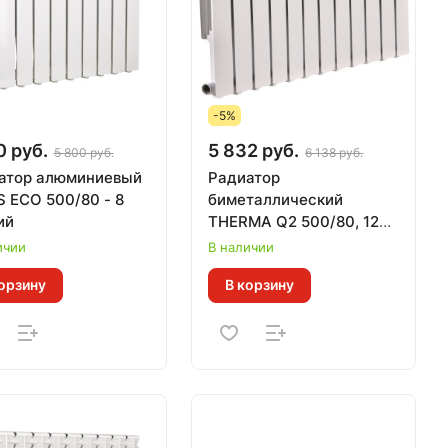
-5%
0 руб.
5 832 руб.
5 800 руб.
6 138 руб.
атор алюминиевый
Радиатор
 ECO 500/80 - 8
биметаллический
ий
THERMA Q2 500/80, 12
секций (Гарантия 15 лет,
ичии
В наличии
Теп. 0,133 кВт за 1 секц)
орзину
В корзину