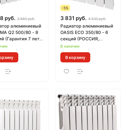
-5%
8 руб.
3 831 руб.
3 840 руб.
4 032 руб.
атор алюминиевый
Радиатор алюминиевый
MA Q2 500/80 - 8
OASIS ECO 350/80 - 6
й (Гарантия 7 лет,
секций (РОССИЯ,
 0,131 кВт за 1 секц)
Гарантия 10 лет, 0,110
ичии
В наличии
кВт/секц)
орзину
В корзину