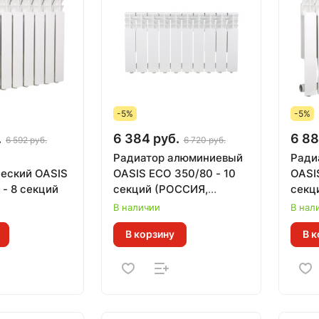
-5%
-5%
.
6 384 руб.
6 88
6 592 руб.
6 720 руб.
Радиатор алюминиевый
Ради
еский OASIS
OASIS ECO 350/80 - 10
OASI
 - 8 секций
секций (РОССИЯ,
секц
гарантия 10 лет, Тепл.
В наличии
В нал
0,110 кВт за 1 секц)
В корзину
В к