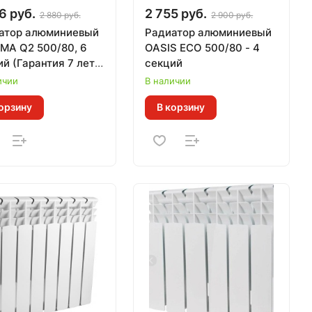
6 руб.
2 755 руб.
2 880 руб.
2 900 руб.
атор алюминиевый
Радиатор алюминиевый
MA Q2 500/80, 6
OASIS ECO 500/80 - 4
й (Гарантия 7 лет,
секций
0,131 кВт за 1 сек)
ичии
В наличии
орзину
В корзину