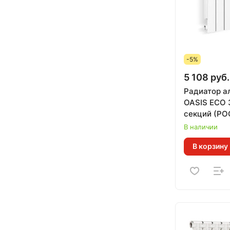
-5%
5 108 руб.
Радиатор 
OASIS ECO 
секций (РО
гарантия 10
В наличии
0,110 кВт за
В корзину