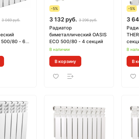
-5%
-5%
3 132 руб.
3 64
3 069 руб.
3 296 руб.
Радиатор
Ради
еский
биметаллический OASIS
THER
00/80 - 6
ECO 500/80 - 4 секций
секци
антия 15
Тепл.
В наличии
В нал
33 кВт за 1
В корзину
В к