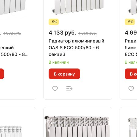
-5%
-5%
.
4 133 руб.
4 69
4 092 руб.
4 350 руб.
Радиатор алюминиевый
Ради
еский
OASIS ECO 500/80 - 6
биме
500/80 - 8
секций
ECO 
антия 15 лет,
В наличии
В нал
кВт за 1
В корзину
В к