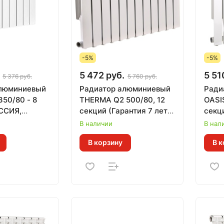
-5%
-5%
5 472 руб.
5 51
5 376 руб.
5 760 руб.
алюминиевый
Радиатор алюминиевый
Ради
350/80 - 8
THERMA Q2 500/80, 12
OASIS
ССИЯ,
секций (Гарантия 7 лет,
секц
 лет, Тепл.
Теп. 0,131 кВт за 1 секц)
В наличии
В нал
 1 секц)
В корзину
В к