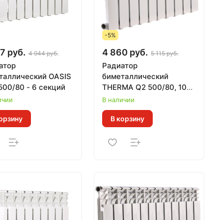
-5%
7 руб.
4 860 руб.
4 944 руб.
5 115 руб.
атор
Радиатор
таллический OASIS
биметаллический
500/80 - 6 секций
THERMA Q2 500/80, 10
секций (Гарантия 15 лет,
ичии
В наличии
Теп. 0,133 кВт за 1 сек)
орзину
В корзину