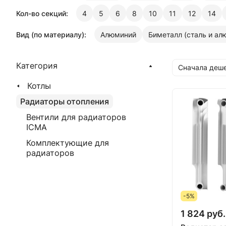
Кол-во секций:
4
5
6
8
10
11
12
14
Вид (по материалу):
Алюминий
Биметалл (сталь и ал
Категория
Сначала деш
Котлы
Радиаторы отопления
Вентили для радиаторов
ICMA
Комплектующие для
радиаторов
-5%
1 824 руб.