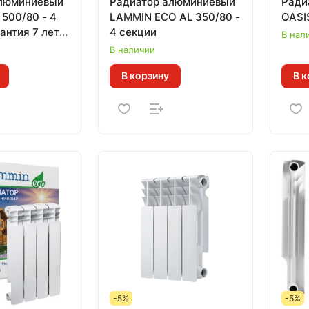
алюминиевый
Радиатор алюминиевый
Ради
500/80 - 4
LAMMIN ЕСО AL 350/80 -
OASI
антия 7 лет,
4 секции
В нал
кВт за 1 секц)
В наличии
В корзину
В к
-5%
-5%