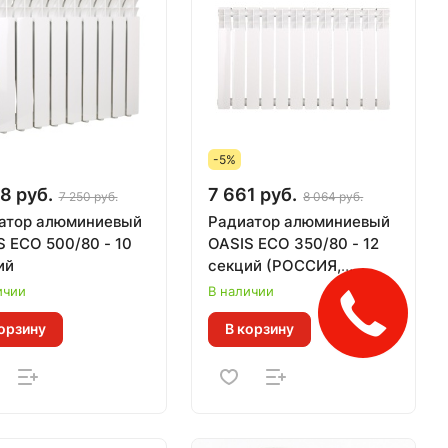
-5%
8 руб.
7 661 руб.
7 250 руб.
8 064 руб.
атор алюминиевый
Радиатор алюминиевый
S ECO 500/80 - 10
OASIS ECO 350/80 - 12
ий
секций (РОССИЯ,
гарантия 10 лет, Тепл.
ичии
В наличии
Закажите
0,110 кВт за 1 секц)
звонок!
орзину
В корзину