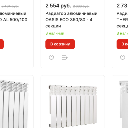
2 554 руб.
2 73
2 464 руб.
2 688 руб.
алюминиевый
Радиатор алюминиевый
Ради
OASIS ECO 350/80 - 4
THER
секции
секци
Теп. 
В наличии
В нал
В корзину
В к