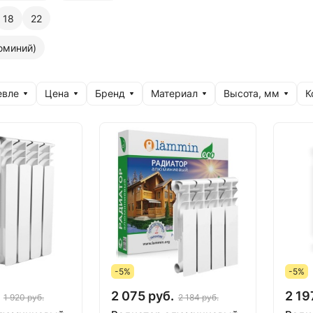
18
22
юминий)
евле
Цена
Бренд
Материал
Высота, мм
К
-5%
-5%
2 075 руб.
2 19
1 920 руб.
2 184 руб.