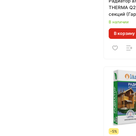
Радиатор 
THERMA Q2 
секций (Гар
Тепл. 0,131 
В наличии
В корзину
-5%