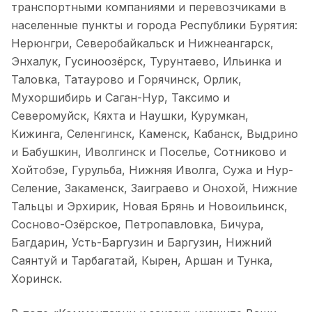
транспортными компаниями и перевозчиками в
населенные пункты и города Республики Бурятия:
Нерюнгри, Северобайкальск и Нижнеангарск,
Энхалук, Гусиноозёрск, Турунтаево, Ильинка и
Таловка, Татаурово и Горячинск, Орлик,
Мухоршибирь и Саган-Нур, Таксимо и
Северомуйск, Кяхта и Наушки, Курумкан,
Кижинга, Селенгинск, Каменск, Кабанск, Выдрино
и Бабушкин, Иволгинск и Поселье, Сотниково и
Хойтобэе, Гурульба, Нижняя Иволга, Сужа и Нур-
Селение, Закаменск, Заиграево и Онохой, Нижние
Тальцы и Эрхирик, Новая Брянь и Новоильинск,
Сосново-Озёрское, Петропавловка, Бичура,
Багдарин, Усть-Баргузин и Баргузин, Нижний
Саянтуй и Тарбагатай, Кырен, Аршан и Тунка,
Хоринск.