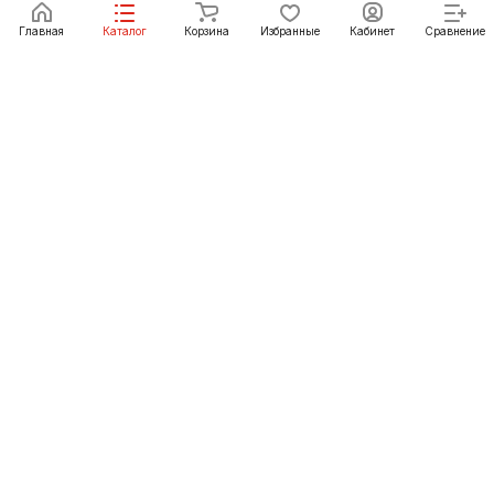
В корзину
Главная
Каталог
Корзина
Избранные
Кабинет
Сравнение
Как купить
Подарки
О Компании
8 (3012) 24-23-22
ulan-ude@pechgrad.ru
Улан-Удэ, пр-т Автомобилистов, рынок
"Стройтерминал", павильон 15
© 2012-2026 «ПечьГрад» - интернет-магазин и