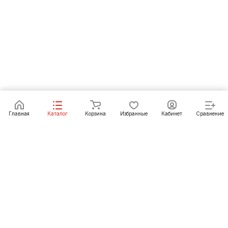
В корзину
Главная
Каталог
Корзина
Избранные
Кабинет
Сравнение
Как купить
Подарки
О Компании
8 (3012) 24-23-22
ulan-ude@pechgrad.ru