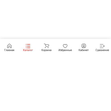
Главная
Каталог
Корзина
Избранные
Кабинет
Сравнение
Как купить
Подарки
О Компании
8 (3012) 24-23-22
ulan-ude@pechgrad.ru