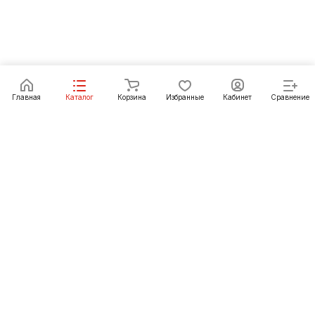
Главная
Каталог
Корзина
Избранные
Кабинет
Сравнение
Как купить
Подарки
О Компании
8 (3012) 24-23-22
ulan-ude@pechgrad.ru
Улан-Удэ, пр-т Автомобилистов, рынок
"Стройтерминал", павильон 15