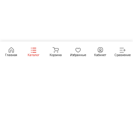
Главная
Каталог
Корзина
Избранные
Кабинет
Сравнение
Как купить
Подарки
О Компании
8 (3012) 24-23-22
ulan-ude@pechgrad.ru
Улан-Удэ, пр-т Автомобилистов, рынок