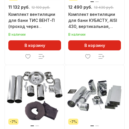
11 132 руб.
12 490 руб.
12 100 руб.
13 430 руб.
Комплект вентиляции
Комплект вентиляции
для бани ТИС ВЕНТ-П
для бани КУБАСТУ, AISI
(проход через
430, вертикальная,
перекрытие/кровлю)
проход через
В наличии
В наличии
(430 СТАНДАРТ)
перекрытие, кровлю
В корзину
В корзину
-7%
-7%