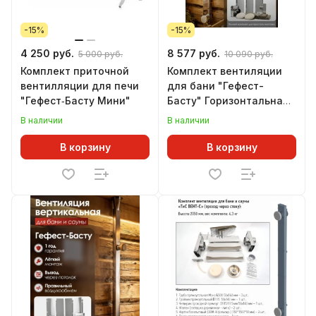
-15%
-15%
4 250 руб.
8 577 руб.
5 000 руб.
10 090 руб.
Комплект приточной
Комплект вентиляции
вентилляции для печи
для бани "Гефест-
"Гефест‑Басту Мини"
Басту" Горизонтальная
(проход через стену)
В наличии
В наличии
(430)
В корзину
В корзину