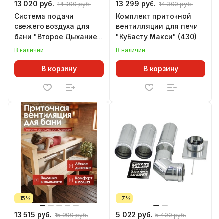
13 020 руб.
13 299 руб.
14 000 руб.
14 300 руб.
Система подачи
Комплект приточной
свежего воздуха для
вентилляции для печи
бани "Второе Дыхание"
"КуБасту Макси" (430)
стандарт (430)
В наличии
В наличии
В корзину
В корзину
-15%
-7%
13 515 руб.
5 022 руб.
15 900 руб.
5 400 руб.