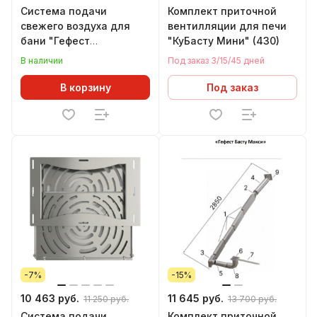
Система подачи
Комплект приточной
свежего воздуха для
вентилляции для печи
бани "Гефест
"КуБасту Мини" (430)
Ароматное дыхание"
В наличии
Под заказ 3/15/45 дней
(430)
В корзину
Под заказ
-7%
-15%
10 463 руб.
11 645 руб.
11 250 руб.
13 700 руб.
Система подачи
Комплект приточной