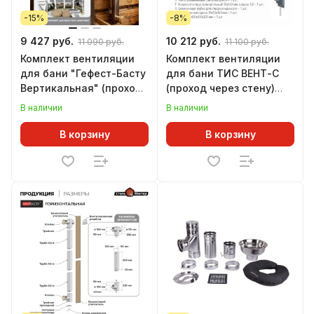
-15%
-8%
9 427 руб.
10 212 руб.
11 090 руб.
11 100 руб.
Комплект вентиляции
Комплект вентиляции
для бани "Гефест-Басту
для бани ТИС ВЕНТ-С
Вертикальная" (проход
(проход через стену)
через перекрытие/
(430 СТАНДАРТ)
В наличии
В наличии
кровлю) (430)
В корзину
В корзину