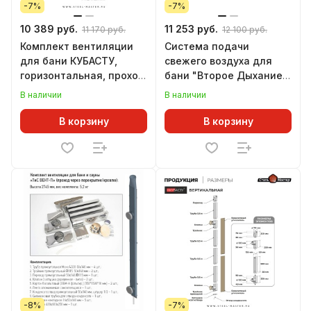
-7%
-7%
10 389 руб.
11 253 руб.
11 170 руб.
12 100 руб.
Комплект вентиляции
Система подачи
для бани КУБАСТУ,
свежего воздуха для
горизонтальная, проход
бани "Второе Дыхание"
через стену (AISI 430)
Мини (430)
В наличии
В наличии
В корзину
В корзину
-8%
-7%