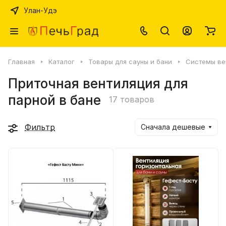
Улан-Удэ
Главная
Каталог
Товары для сауны и бани
Системы ве
Приточная вентиляция для
парной в бане
17 товаров
Фильтр
Сначала дешевые