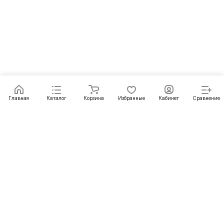
Главная
Каталог
Корзина
Избранные
Кабинет
Сравнение
Как купить
Подарки
О Компании
8 (3012) 24-23-22
ulan-ude@pechgrad.ru