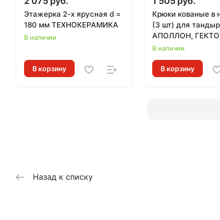
2 075 руб.
1 505 руб.
Этажерка 2-х ярусная d =
Крюки кованые в 
180 мм ТЕХНОКЕРАМИКА
(3 шт) для танды
АПОЛЛОН, ГЕКТО
В наличии
КАЗАЧИЙ, СТЕП
В наличии
ТЕХНОКЕРАМИКА
В корзину
В корзину
Назад к списку