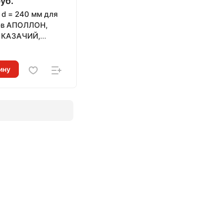
уб.
 d = 240 мм для
ов АПОЛЛОН,
 КАЗАЧИЙ,
Й
и
ЕРАМИКА
ину