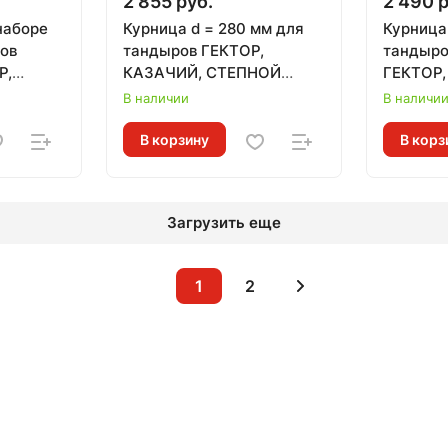
2 855 руб.
2 490 р
наборе
Курница d = 280 мм для
Курница
ров
тандыров ГЕКТОР,
тандыр
Р,
КАЗАЧИЙ, СТЕПНОЙ
ГЕКТОР,
НОЙ
ТЕХНОКЕРАМИКА
СТЕПНО
В наличии
В наличи
ТЕХНОК
В корзину
В корз
Загрузить еще
1
2