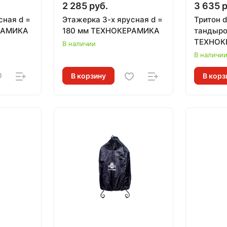
2 285 руб.
3 635 р
сная d =
Этажерка 3-х ярусная d =
Тритон d
РАМИКА
180 мм ТЕХНОКЕРАМИКА
тандыр
ТЕХНОК
В наличии
В наличи
В корзину
В корз