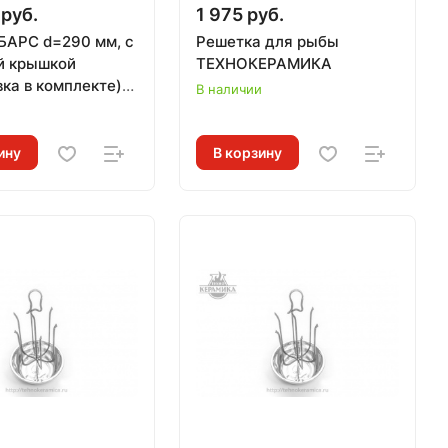
 руб.
1 975 руб.
БАРС d=290 мм, с
Решетка для рыбы
й крышкой
ТЕХНОКЕРАМИКА
ка в комплекте),
В наличии
ЕРАМИКА
и
ину
В корзину