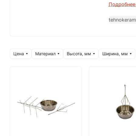
Производст
Подробнее
«ТехноКера
tehnokeram
готовой пр
декориров
Цена
Материал
Высота, мм
Ширина, мм