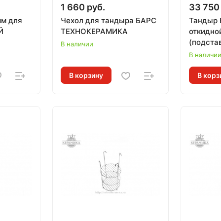
1 660 руб.
33 750
мм для
Чехол для тандыра БАРС
Тандыр 
Й
ТЕХНОКЕРАМИКА
откидно
(подстав
В наличии
ТЕХНОК
В наличи
В корзину
В корз