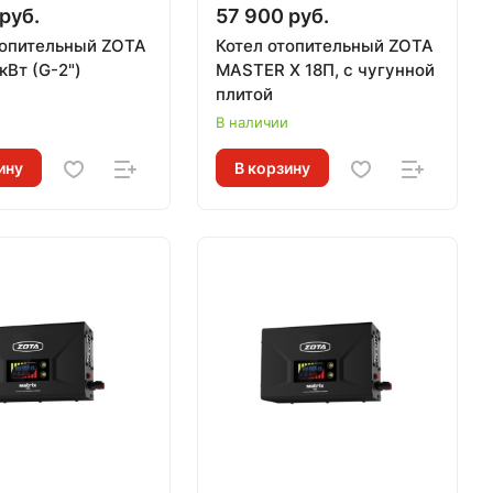
руб.
57 900 руб.
топительный ZOTA
Котел отопительный ZOTA
кВт (G-2")
MASTER Х 18П, с чугунной
плитой
и
В наличии
ину
В корзину