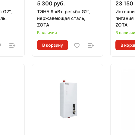
5 300 руб.
23 150 
а G2",
ТЭНБ 9 кВт, резьба G2",
Источни
ль,
нержавеющая сталь,
питания Ma
ZOTA
ZOTA
В наличии
В наличи
В корзину
В корз