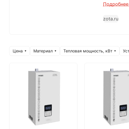
несомненн
Подробнее
zota.ru
Продукция 
рубежом. Р
себя в экс
Высокая эн
Цена
Материал
Тепловая мощность, кВт
Ус
последних 
Остается д
продукция