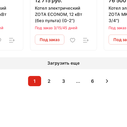
12 715 руб.
76 500
кий
Котел электрический
Котел э
кВт
ZOTA ECONOM, 12 кВт
ZOTA МК
(без пульта) (G-2")
3/4")
ей
Под заказ 3/15/45 дней
Под заказ
Под заказ
Под за
Загрузить еще
1
2
3
...
6