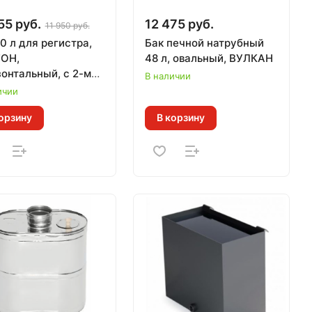
55 руб.
12 475 руб.
11 950 руб.
0 л для регистра,
Бак печной натрубный
ОН,
48 л, овальный, ВУЛКАН
зонтальный, с 2-мя
В наличии
минаторами для
ичии
ерки уровня воды
орзину
В корзину