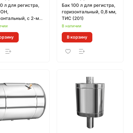
0 л для регистра,
Бак 100 л для регистра,
ОН,
горизонтальный, 0,8 мм,
зонтальный, с 2-мя
ТИС (201)
минаторами для
ичии
В наличии
ерки уровня воды
орзину
В корзину