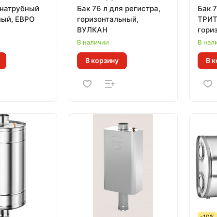
 натрубный
Бак 76 л для регистра,
Бак 7
ный, ЕВРО
горизонтальный,
ТРИТ
ВУЛКАН
гори
иллю
В наличии
В нал
пров
В корзину
В к
-10%