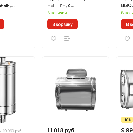
ьный,
НЕПТУН, с
ВЫСО
АВТОЗАПОЛНЕНИЕМ
мм, 
В наличии
В нал
В корзину
В к
-10%
.
11 018 руб.
9 99
10 960 руб.