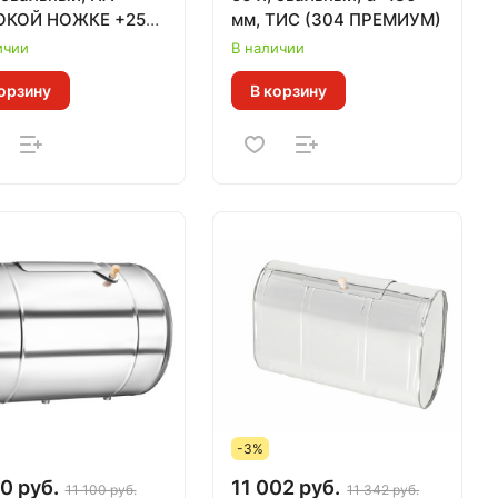
КОЙ НОЖКЕ +250
мм, ТИС (304 ПРЕМИУМ)
ЕВРО
ичии
В наличии
орзину
В корзину
-3%
0 руб.
11 002 руб.
11 100 руб.
11 342 руб.