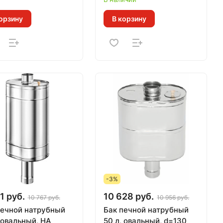
орзину
В корзину
-3%
1 руб.
10 628 руб.
10 767 руб.
10 956 руб.
печной натрубный
Бак печной натрубный
 овальный, НА
50 л, овальный, d=130