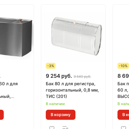
-3%
-10%
.
9 254 руб.
8 69
9 540 руб.
60 л для
Бак 80 л для регистра,
Бак 
горизонтальный, 0,8 мм,
60 л,
ьный,
ТИС (201)
ВЫСО
мм, 
В наличии
В нал
В корзину
В к