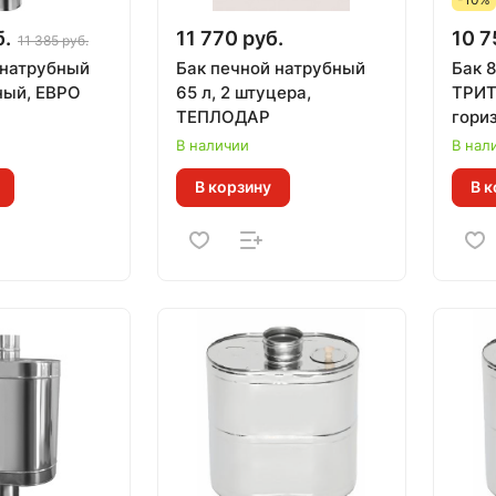
б.
11 770 руб.
10 7
11 385 руб.
 натрубный
Бак печной натрубный
Бак 8
ный, ЕВРО
65 л, 2 штуцера,
ТРИТ
ТЕПЛОДАР
гори
иллю
В наличии
В нал
пров
В корзину
В к