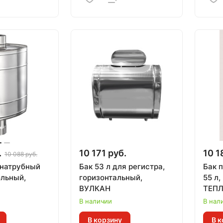
.
10 171 руб.
10 1
10 088 руб.
 натрубный
Бак 53 л для регистра,
Бак 
ольный,
горизонтальный,
55 л,
ВУЛКАН
ТЕП
В наличии
В нал
В корзину
В к