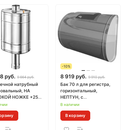
-10%
8 руб.
8 919 руб.
9 664 руб.
9 910 руб.
печной натрубный
Бак 70 л для регистра,
 овальный, НА
горизонтальный,
КОЙ НОЖКЕ +250
НЕПТУН, с
ЕВРО
АВТОЗАПОЛНЕНИЕМ
ичии
В наличии
орзину
В корзину