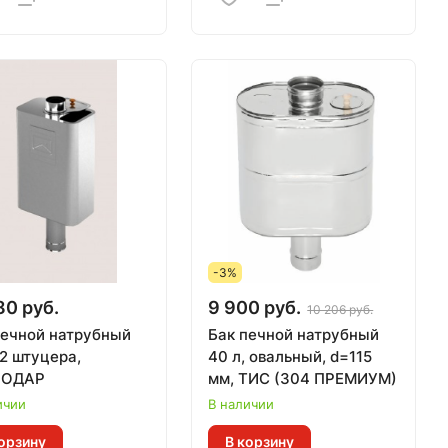
-3%
80 руб.
9 900 руб.
10 206 руб.
печной натрубный
Бак печной натрубный
 2 штуцера,
40 л, овальный, d=115
ЛОДАР
мм, ТИС (304 ПРЕМИУМ)
ичии
В наличии
орзину
В корзину