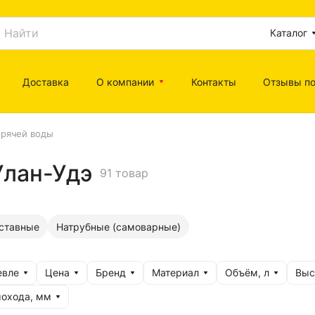
Каталог
Доставка
О компании
Контакты
Отзывы по
орячей воды
Улан-Удэ
91 товар
аставные
Натрубные (самоварные)
евле
Цена
Бренд
Материал
Объём, л
Выс
охода, мм