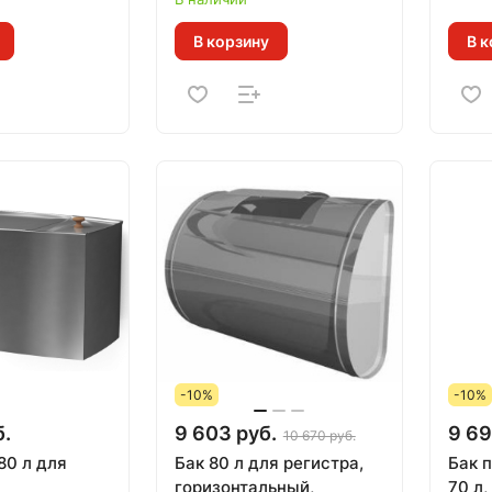
ровня воды
В корзину
В к
-10%
-10%
б.
9 603 руб.
9 69
10 670 руб.
80 л для
Бак 80 л для регистра,
Бак 
горизонтальный,
70 л,