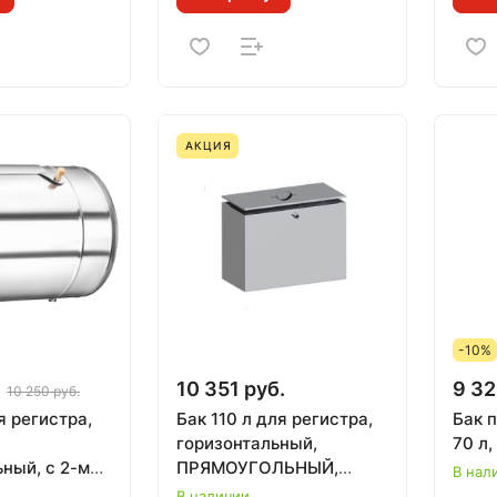
АКЦИЯ
-10%
10 351 руб.
9 32
10 250 руб.
я регистра,
Бак 110 л для регистра,
Бак 
горизонтальный,
70 л,
ный, с 2-мя
ПРЯМОУГОЛЬНЫЙ,
В нал
орами для
ВЕЗУВИЙ
В наличии