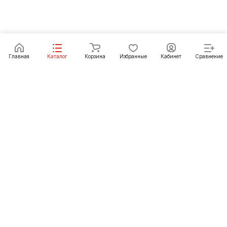
Главная
Каталог
Корзина
Избранные
Кабинет
Сравнение
Как купить
Подарки
О Компании
8 (3012) 24-23-22
ulan-ude@pechgrad.ru
Улан-Удэ, пр-т Автомобилистов, рынок
"Стройтерминал", павильон 15