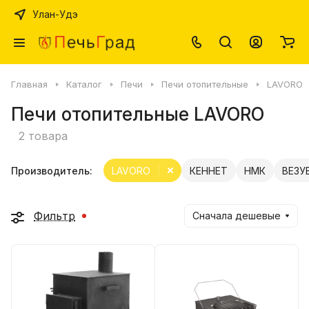
Улан-Удэ
Главная
Каталог
Печи
Печи отопительные
LAVORO
Печи отопительные LAVORO
2 товара
Производитель:
LAVORO
КЕННЕТ
НМК
ВЕЗУ
Фильтр
Сначала дешевые