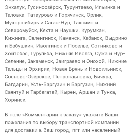
Энхалук, Гусиноозёрск, Турунтаево, Ильинка и
Таловка, Татаурово и Горячинск, Орлик,
Мухоршибирь и Саган-Нур, Таксимо и
Северомуйск, Кяхта и Наушки, Курумкан,
Кижинга, Селенгинск, Каменск, Кабанск, Выдрино
и Бабушкин, Иволгинск и Поселье, Сотниково и
Хойтобэе, Гурульба, Нижняя Иволга, Сужа и Нур-
Селение, Закаменск, Заиграево и Онохой, Нижние
Тальцы и Эрхирик, Новая Брянь и Новоильинск,
Сосново-Озёрское, Петропавловка, Бичура,
Багдарин, Усть-Баргузин и Баргузин, Нижний
Саянтуй и Тарбагатай, Кырен, Аршан и Тунка,
Хоринск.
В поле «Комментарии к заказу» укажите Ваши
пожелания по выбору транспортной компании
для доставки в Ваш город, пгт или населенный